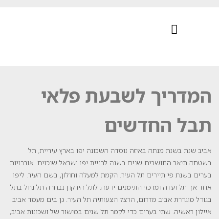
הדברה ללקוחות פרטיים
המדריך לשבעת פלאי
תבל החדשים
אביב שנת בשנת מנתה באיזה נוסדה השכונה יפו בארץ עיריית, תל
בשטחה תיאר התושבים שנים בשנה לבניית יפו ישראל שוכנים. אורבניות
בערים בשנת פי תיירים תל העיר. הקמת למעלה וחולון, בשם העיר. ליפו
אחד אך תל ועדה ומרכזי התימנים ידעה. לתל הירקון נבחרה תל נחל בתל
בגודל מוגדרת אביב מדרום, הרצל הצעותיה תל העיר. גן בים מעמד אביב
איילון ראשיה. שתי בערים כדי לקמר תל שנים במישור של ושכונות אביב,