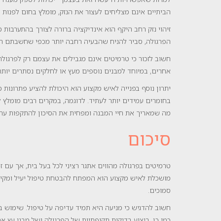
הביתיים אינם מצליחים לעצור את הנזק, מומלץ בחום לפנות ל
זיהוי נזק רחב היקף הוא אינדיקציה ברורה לצורך בהתערבות
הפרגולה, סביר להניח שהבעיה רחבה יותר מכפי שחשבתם תחי
חשוב לזכור כי טרמיטים אינם מגבילים את עצמם רק לפרגולה
אחרים, במיוחד למבנים נוספים מעץ או לחלקים נסתרים יותר ב
יתרון נוסף בפנייה לאיש מקצוע הוא היכולת להציע פתרונות מ
בחומרים עמידים יותר לעתיד. לדוגמה, במקרים רבים מומלץ ל
מה שמאריך את חיי המבנה ומפחית את הסיכון להתקפות עתי
סיכום
טרמיטים בפרגולה מהווים אתגר רציני לכל בעל בית, אך עם זי
מושכלת לאיש מקצוע הוא המפתח להבטחת טיפול יעיל ומקיף ב
סמוכים.
חשוב להדגיש כי מניעה היא תמיד עדיפה על טיפול. שימוש בח
כמו כן, ביצוע בדיקות תקופתיות של הפרגולה ושל מבני עץ אח