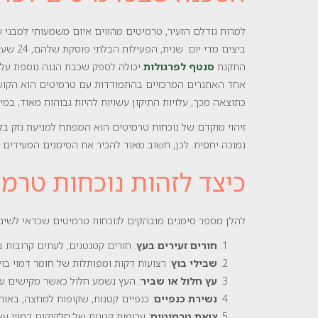
למרות גודלם הזעיר, טרמיטים מהווים איום משמעותי למבני 
ביצים מדי יום. שנית, הפעילות הבלתי פוסקת שלהם, 24 שעות ביממה, 7 ימים בשבוע, מובילה לנזק מתמשך ומצטבר.
התקנת
סנטף לפרגולות
יכולה לספק שכבת הגנה נוספת על ה
אחד האתגרים המרכזיים בהתמודדות עם טרמיטים הוא הקושי
כתוצאה מכך, עלויות התיקון עשויות להיות גבוהות מאוד, במ
זיהוי מוקדם של נוכחות טרמיטים הוא המפתח למניעת נזק בל
נמוכה יחסית. לכן, חשוב מאוד להכיר את הסימנים המעידים 
כיצד לזהות נוכחות טרמ
להלן מספר סימנים מובהקים לנוכחות טרמיטים שכדאי לשים
חורים זעירים בעץ
: חורים קטנטנים, לעתים קרובות
שבילי בוץ
: רצועות דקות ומפותלות של חומר דמוי בו
עץ חלול או שביר
: העץ נשמע חלול כאשר מקישים על
נשירת כנפיים
: כנפיים קטנות, שקופות למחצה, באורך של כ-6-12 מ"מ, הנמצאות על הקרקע סביב הפרגולה או 
צואת טרמיטים
: ערימות קטנות של חלקיקים דמויי עץ