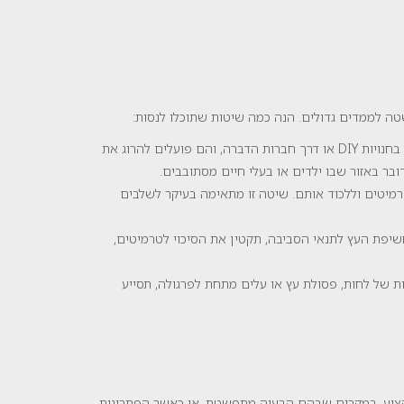
 לממדים גדולים. הנה כמה שיטות שתוכלו לנסות:
: ישנם תכשירי הדברה המיועדים במיוחד לטיפול בטרמיטים. חומרי ההדברה האלו ניתנים לרכישה בחנויות DIY או דרך חברות הדברה, והם פועלים להרוג את
ר באזור שבו ילדים או בעלי חיים מסתובבים.
טרמיטים וללכוד אותם. שיטה זו מתאימה בעיקר לשלבים
חשיפת העץ לתנאי הסביבה, תקטין את הסיכוי לטרמיטים,
ת של לחות, פסולת עץ או עלים מתחת לפרגולה, תסייע
מקצוע. במקרים שבהם הבעיה מתפשטת, או כאשר הפתרונות