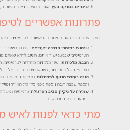
שינויים במרקם העץ
: אזורים בעץ שנראים מעוותים,
פתרונות אפשריים לטיפו
כאשר אתם מזהים את הסימנים הראשונים לטרמיטים בפרגול
שימוש בחומרי הדברה ייעודיים
הטרמיטים שבמגע ישיר איתם. חשוב לוודא שאתם פועל
הצבת מלכודות
: ישנן מלכודות מיוחדות לטרמיטים, 
מוקדמים של התפרצות, כשהטרמיטים טרם הצליחו לה
הגנה בעזרת סנטף לפרגולות
: טרמיטים נמשכים בעי
ותספק שכבת הגנה נוספת מפני נזקי מזג האוויר ומזיקים
שמירה על ניקיון סביב הפרגולה
: טרמיטים נמשכים 
במניעת הופעת טרמיטים.
מתי כדאי לפנות לאיש מ
למרות שאפשרויות ה"עשה זאת בעצמך" יכולות לספק מענה ר