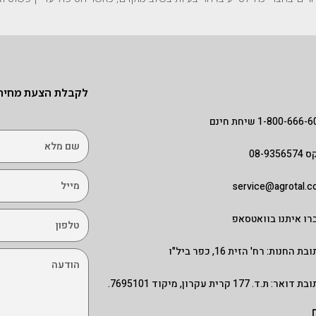
לקבלת הצעת מחיר מ
1-800-666- שיחת חינם
08-93565
service@agrotal.co.
רו איתנו בוואטסאפ
בת החנות: רח' הזית 16, כפר ביל"ו
דואר: ת.ד. 177 קרית עקרון, מיקוד 7695101.