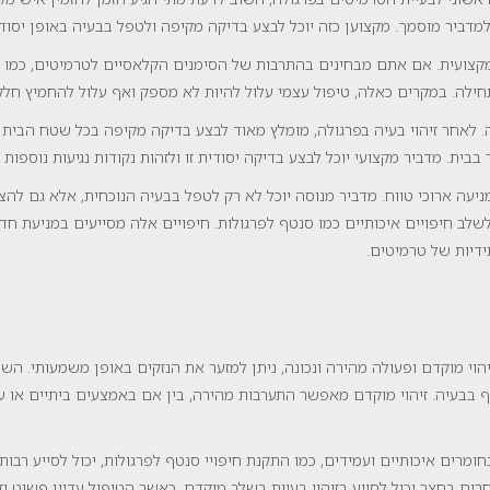
מדביר מוסמך. מקצוען כזה יוכל לבצע בדיקה מקיפה ולטפל בבעיה באופן יסודי 
 מקצועית. אם אתם מבחינים בהתרבות של הסימנים הקלאסיים לטרמיטים, כמו ע
לה. במקרים כאלה, טיפול עצמי עלול להיות לא מספק ואף עלול להחמיץ חלקי
. לאחר זיהוי בעיה בפרגולה, מומלץ מאוד לבצע בדיקה מקיפה בכל שטח הבית 
בית. מדביר מקצועי יוכל לבצע בדיקה יסודית זו ולזהות נקודות נגיעות נוספות
ניעה ארוכי טווח. מדביר מנוסה יוכל לא רק לטפל בבעיה הנוכחית, אלא גם להצי
שלב חיפויים איכותיים כמו סנטף לפרגולות. חיפויים אלה מסייעים במניעת חד
דיות של טרמיטים.
הוי מוקדם ופעולה מהירה ונכונה, ניתן למזער את הנזקים באופן משמעותי. השיל
בעיה. זיהוי מוקדם מאפשר התערבות מהירה, בין אם באמצעים ביתיים או על י
ומרים איכותיים ועמידים, כמו התקנת חיפויי סנטף לפרגולות, יכול לסייע רבו
רים בחצר יכול לסייע בזיהוי בעיות בשלב מוקדם, כאשר הטיפול עדיין פשוט וזו