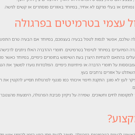
 נפוחים או בעלי מרקם לא אחיד, במיוחד באזורים מוסתרים או קשים לגישה.
ל עצמי בטרמיטים בפרגולה
ה שלכם, אפשר לנסות לטפל בבעיה בעצמכם, במיוחד אם הבעיה טרם התפשטה
ים בהתאם להנחיות היצרן בעת השימוש בחומרים כימיים, במיוחד כאשר מדוב
המבוססות על חומרי הדברה או פיתיונות כימיים. המלכודות נועדו למשוך את ה
שתלט על אזורים נרחבים בעץ.
קר לעץ לא מוגן. התקנת חיפוי איכותי כמו סנטף לפרגולות תסייע להקטין את 
.
למקומות לחים וחשוכים. שמירה על ניקיון סביבת הפרגולה, הימנעות מהצטברו
קצוע?
אשוני לבעיית הטרמיטים בפרגולה, חשוב לדעת מתי הגיע הזמן להזמין איש 