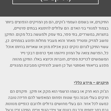
התיקנים, או בשמם העממי ג'וקים, הם מן המזיקים הנפוצים ביותר
בצמוד למגורי בני האדם. הם עלולים להימצא בבתים פרטיים,
בחצרות, במשרדים, בתי ספר, בתי עסק ולמעשה בכל מקום. התיקן
נחשב למזיק ומטריד מאחר והוא מעביר מחלות ופוגע בצמחים. כן,
עשוי התיקן לגרום נזקים כגון אכילת מזון או שאריות בהיותו אוכל
כל, הפרשת צואה על המזון וזיהומו ואף כרסום דבקי נייר
המשמשים לכריכת ספרים, חוברות וכיוצא באלו. התיקן מהווה
מפגע בריאותי ואסתטי ועל כן חשוב להרחיקו מסביבת המגורים.
תיקנים – מידע כללי
הג'וק הוא חרק או בשמו הרשמי הוא מקק או תיקן. תיקנים הם
חרקים בעלי מבנה גוף שטוח ופחוס המאפשר להם חדירה טובה
כמעט לכל אזור. הם בעלי מחושים גדולים ולרובם כנפיים מנוונות.
גבם רחב יחסית וכך גם בטנם אך צידי הגוף צרים. התיקן זריז ובעל