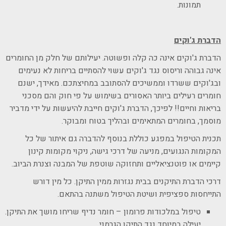
תמונות.
הדברת ג'וקים
הדברת ג'וקים אינה כה קלה ופשוטה. יעילותם של חלק מן החומרים
אינה גבוהה וריסוס נגד ג'וקים עשוי להסתיים בריחות לא נעימים
ובג'וקים ששרדו וממשיכים להסתובב במחיצתכם. מאידך, ישנם
חומרים רעילים ביותר האסורים בשימוש על פי חוק והם מסכני
בריאות וחיים!! לפיכך, הדברת ג'וקים חייבת להיעשות על ידי מדביר
מוסמך, בחומרים המתאימים ובהליך בטוח ומבוקר.
תכנית הטיפול במפגע כוללת בנוסף להדברה גם איתור של כל
המקומות הנגועים, מניעה של דרכי גישה, ניקוי מקומות קינון
קיימים או פוטנציאליים ותחזוקה שוטפת של המבנה וצנרת הביוב.
דרכי הדברת התיקנים בבית נגזרות ממין התיקן. כל מין דורש
התייחסות ספציפית ושיטת הטיפול משתנה בהתאם.
טיפול במלכודות פרומון – חומר נדיף שריחו מושך את התיקן.
יעילה במיוחד נגד התיקן הגרמני.