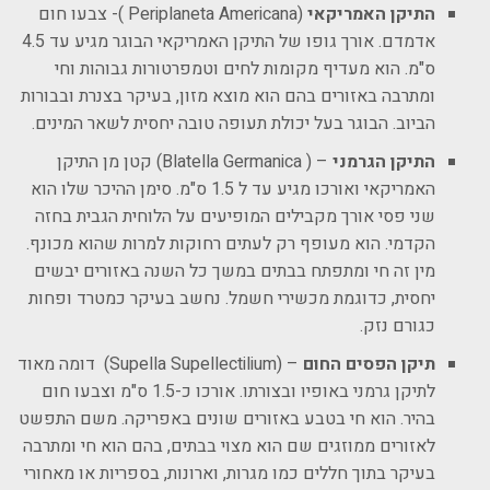
התיקן האמריקאי
(Periplaneta Americana )- צבעו חום
אדמדם. אורך גופו של התיקן האמריקאי הבוגר מגיע עד 4.5
ס"מ. הוא מעדיף מקומות לחים וטמפרטורות גבוהות וחי
ומתרבה באזורים בהם הוא מוצא מזון, בעיקר בצנרת ובבורות
הביוב. הבוגר בעל יכולת תעופה טובה יחסית לשאר המינים.
התיקן הגרמני
– ( Blatella Germanica) קטן מן התיקן
האמריקאי ואורכו מגיע עד ל 1.5 ס"מ. סימן ההיכר שלו הוא
שני פסי אורך מקבילים המופיעים על הלוחית הגבית בחזה
הקדמי. הוא מעופף רק לעתים רחוקות למרות שהוא מכונף.
מין זה חי ומתפתח בבתים במשך כל השנה באזורים יבשים
יחסית, כדוגמת מכשירי חשמל. נחשב בעיקר כמטרד ופחות
כגורם נזק.
תיקן הפסים החום
– (Supella Supellectilium) דומה מאוד
לתיקן גרמני באופיו ובצורתו. אורכו כ-1.5 ס"מ וצבעו חום
בהיר. הוא חי בטבע באזורים שונים באפריקה. משם התפשט
לאזורים ממוזגים שם הוא מצוי בבתים, בהם הוא חי ומתרבה
בעיקר בתוך חללים כמו מגרות, וארונות, בספריות או מאחורי