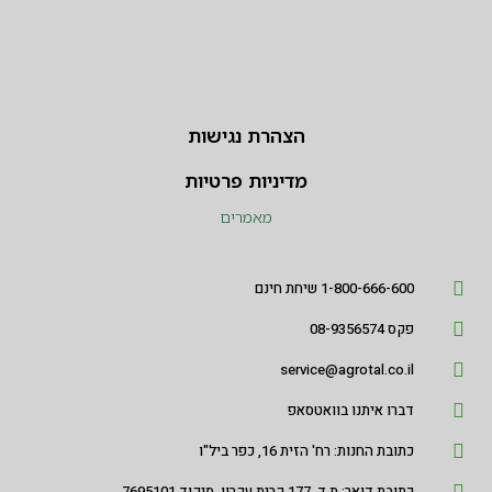
הצהרת נגישות
מדיניות פרטיות
מאמרים
1-800-666-600 שיחת חינם
פקס 08-9356574
service@agrotal.co.il
דברו איתנו בוואטסאפ
כתובת החנות: רח' הזית 16, כפר ביל"ו
כתובת דואר: ת.ד. 177 קרית עקרון, מיקוד 7695101.