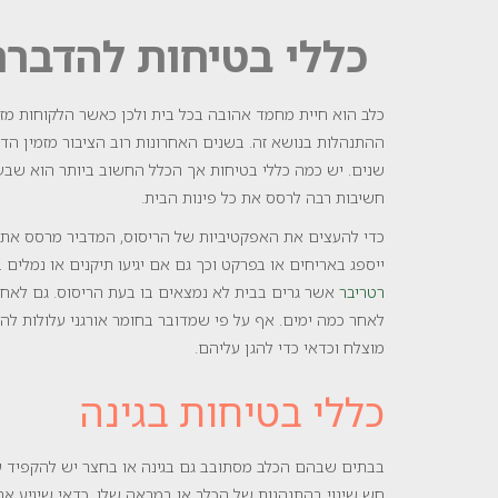
כללי בטיחות להדברת
כלב הוא חיית מחמד אהובה בכל בית ולכן כאשר הלקוחות מז
ההתנהלות בנושא זה. בשנים האחרונות רוב הציבור מזמין הד
שנים. יש כמה כללי בטיחות אך הכלל החשוב ביותר הוא שבע
חשיבות רבה לרסס את כל פינות הבית.
כדי להעצים את האפקטיביות של הריסוס, המדביר מרסס את 
ייספג באריחים או בפרקט וכך גם אם יגיעו תיקנים או נמלי
רטריבר
אשר גרים בבית לא נמצאים בו בעת הריסוס. גם לאח
לאחר כמה ימים. אף על פי שמדובר בחומר אורגני עלולות לה
מוצלח וכדאי כדי להגן עליהם.
כללי בטיחות בגינה
בבתים שבהם הכלב מסתובב גם בגינה או בחצר יש להקפיד ע
חש שינוי בהתנהגות של הכלב או במראה שלו, כדאי שיגיע אתו 