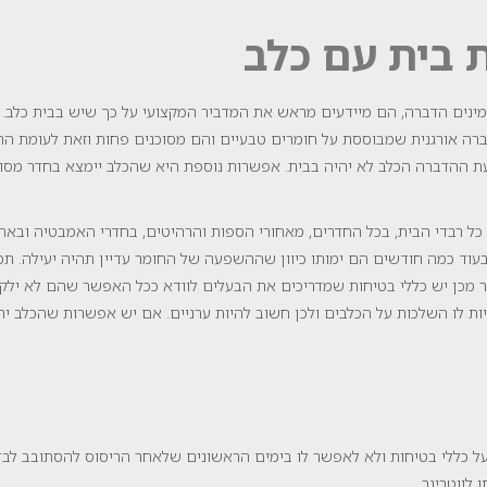
 בית עם כלב
מינים הדברה, הם מיידעים מראש את המדביר המקצועי על כך שיש בבית כלב. ע
ברה אורגנית שמבוססת על חומרים טבעיים והם מסוכנים פחות וזאת לעומת הה
ת ההדברה הכלב לא יהיה בבית. אפשרות נוספת היא שהכלב יימצא בחדר מסוים
כל רבדי הבית, בכל החדרים, מאחורי הספות והרהיטים, בחדרי האמבטיה ובא
ם בעוד כמה חודשים הם ימותו כיוון שההשפעה של החומר עדיין תהיה יעילה. 
ר מכן יש כללי בטיחות שמדריכים את הבעלים לוודא ככל האפשר שהם לא יל
יות לו השלכות על הכלבים ולכן חשוב להיות ערניים. אם יש אפשרות שהכלב ית
ל כללי בטיחות ולא לאפשר לו בימים הראשונים שלאחר הריסוס להסתובב לבד
לווטרינר.